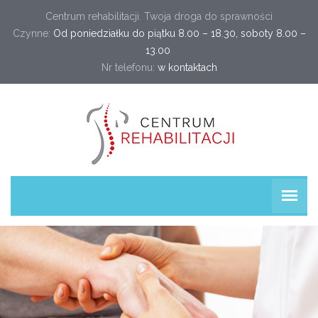
Centrum rehabilitacji. Twoja droga do sprawności
Czynne:
Od poniedziałku do piątku 8.00 – 18.30, soboty 8.00 –
13.00
Nr telefonu:
w kontaktach