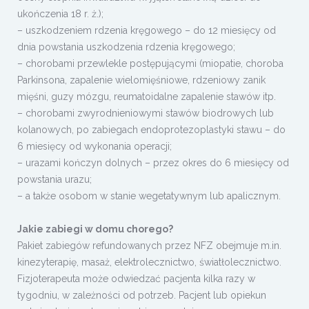
ukończenia 18 r. ż.);
– uszkodzeniem rdzenia kręgowego – do 12 miesięcy od
dnia powstania uszkodzenia rdzenia kręgowego;
– chorobami przewlekle postępującymi (miopatie, choroba
Parkinsona, zapalenie wielomięśniowe, rdzeniowy zanik
mięśni, guzy mózgu, reumatoidalne zapalenie stawów itp.
– chorobami zwyrodnieniowymi stawów biodrowych lub
kolanowych, po zabiegach endoprotezoplastyki stawu – do
6 miesięcy od wykonania operacji;
– urazami kończyn dolnych – przez okres do 6 miesięcy od
powstania urazu;
– a także osobom w stanie wegetatywnym lub apalicznym.
Jakie zabiegi w domu chorego?
Pakiet zabiegów refundowanych przez NFZ obejmuje m.in.
kinezyterapię, masaż, elektrolecznictwo, światłolecznictwo.
Fizjoterapeuta może odwiedzać pacjenta kilka razy w
tygodniu, w zależności od potrzeb. Pacjent lub opiekun